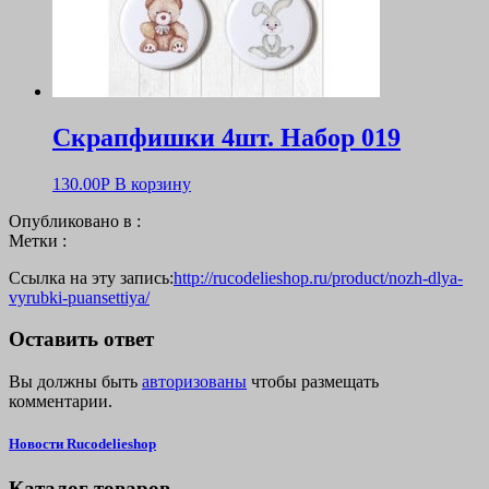
Скрапфишки 4шт. Набор 019
130.00
Р
В корзину
Опубликовано в :
Метки :
Ссылка на эту запись:
http://rucodelieshop.ru/product/nozh-dlya-
vyrubki-puansettiya/
Оставить ответ
Вы должны быть
авторизованы
чтобы размещать
комментарии.
Новости Rucodelieshop
Каталог товаров