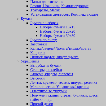
Папки для тиснения
Резаки, Ножницы ,Комплектующие
Трафареты, Маски
Установщики люверсов, Комплектующие
Бумага
Бумага в наборах
Наборы бумаги 15х15
Наборы бумаги 20х20
Наборы бумаги 30х30
Бумага по листу
Заготовки
Калька/оверлей/фольга/тишью/ацетат
Кардсток
Пивной картон, крафт бумага
Украшения
Вырубка из бумаги
Стикеры, наклейки
Анкеры, брадсы, люверсы
Высечки
Ленты, кружево, тесьма, шнуры, резинка
Металлические Украшения/скрепки
Пластиковые фигурки
Полужемчужины, стразы, бусинки, дотсы,
пайетки и др.
Прочий декор