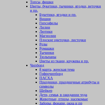
Топсы, фишки
Цветы, букетики, тычинки, ягодки, веточки
и пр.
Букетики, ягодки и пр.
Вишня
Гипсофилы
Лилии
Лютики
Магнолии
Плоские цветочки, листочки
Розы
Ромашки
Тычинки
Тюльпаны
Цветы из ткани, кружева и пр.
Чипборд
8 марта, женская тема
Гофрочипборд
ПАСХА
Праздники, праздничные атрибуты и
символы
Шейкер
Дети, семья, в ожидании чуда
Животные, птицы, насекомые
Заборы, фонари, окна и пр