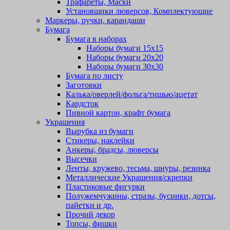
Трафареты, Маски
Установщики люверсов, Комплектующие
Маркеры, ручки, карандаши
Бумага
Бумага в наборах
Наборы бумаги 15х15
Наборы бумаги 20х20
Наборы бумаги 30х30
Бумага по листу
Заготовки
Калька/оверлей/фольга/тишью/ацетат
Кардсток
Пивной картон, крафт бумага
Украшения
Вырубка из бумаги
Стикеры, наклейки
Анкеры, брадсы, люверсы
Высечки
Ленты, кружево, тесьма, шнуры, резинка
Металлические Украшения/скрепки
Пластиковые фигурки
Полужемчужины, стразы, бусинки, дотсы,
пайетки и др.
Прочий декор
Топсы, фишки