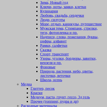
Зима, Новый год
Ключи, ноты, замки, клетки
Кулинария
Любовь, свадьба, сердечки
Люди, силуэты
Море, отдых, каникулы, путешествие
Мужская тема, Стимпанк, стрелки,
теги, фотопленка и пр.
Надписи, слова, пожелания, буквы,
цифры, алфавит
Рамки, салфетки
Сказка
Спорт, транспорт
Узоры, уголки, бордюры, завитки,
вензеля и пр.
Фоновые
Природа, растения, небо, цветы,
листочки, веточки
Школа, осень
Медиа
Глиттер, песок
Краски
Медиум, паста, грунт, гессо, 3д гель
Прочее (топпинг, пудра и др)
Расходные материалы