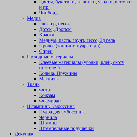
Цветы, букетики, тычинки, ягодки, веточки
и пр.
Чипборд
Медиа
Глиттер, песок
Дотсы, Дропсы
Краски
Медиум, паста, грунт, гессо, 3д гель
Прочее (топпинг, пудра и др)
Спреи
Расходные материалы
Клеевые материалы (уголки, клей, скотч,
пистолет)
Кольца, Пружины
Магниты
Ткань
Фетр
Кожзам
Фоамиран
Штампинг, Эмбоссинг
Пудра для эмбоссинга
Чернила
Штампы
Штемпельные подушечки
Декупаж