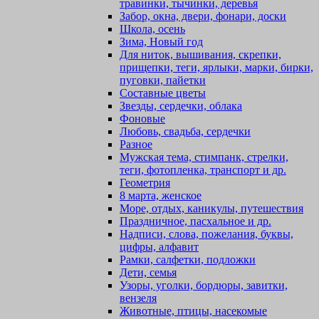
травинки, тычинки, деревья
Забор, окна, двери, фонари, доски
Школа, осень
Зима, Новый год
Для ниток, вышивания, скрепки,
прищепки, теги, ярлыки, марки, бирки,
пуговки, пайетки
Составные цветы
Звезды, сердечки, облака
Фоновые
Любовь, свадьба, сердечки
Разное
Мужская тема, стимпанк, стрелки,
теги, фотопленка, транспорт и др.
Геометрия
8 марта, женское
Море, отдых, каникулы, путешествия
Праздничное, пасхальное и др.
Надписи, слова, пожелания, буквы,
цифры, алфавит
Рамки, салфетки, подложки
Дети, семья
Узоры, уголки, бордюры, завитки,
вензеля
Животные, птицы, насекомые