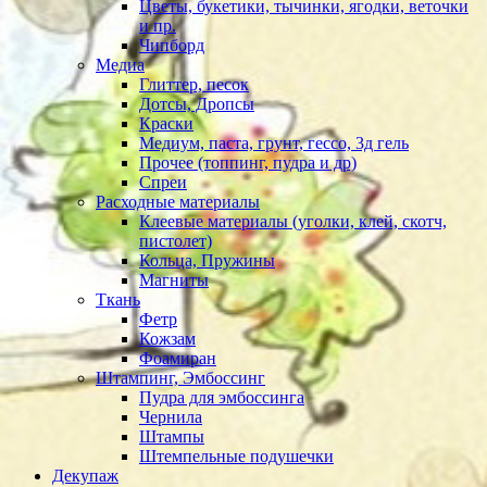
Цветы, букетики, тычинки, ягодки, веточки
и пр.
Чипборд
Медиа
Глиттер, песок
Дотсы, Дропсы
Краски
Медиум, паста, грунт, гессо, 3д гель
Прочее (топпинг, пудра и др)
Спреи
Расходные материалы
Клеевые материалы (уголки, клей, скотч,
пистолет)
Кольца, Пружины
Магниты
Ткань
Фетр
Кожзам
Фоамиран
Штампинг, Эмбоссинг
Пудра для эмбоссинга
Чернила
Штампы
Штемпельные подушечки
Декупаж