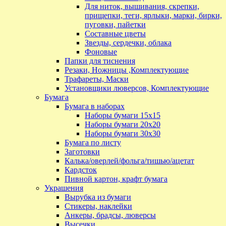
Для ниток, вышивания, скрепки,
прищепки, теги, ярлыки, марки, бирки,
пуговки, пайетки
Составные цветы
Звезды, сердечки, облака
Фоновые
Папки для тиснения
Резаки, Ножницы ,Комплектующие
Трафареты, Маски
Установщики люверсов, Комплектующие
Бумага
Бумага в наборах
Наборы бумаги 15х15
Наборы бумаги 20х20
Наборы бумаги 30х30
Бумага по листу
Заготовки
Калька/оверлей/фольга/тишью/ацетат
Кардсток
Пивной картон, крафт бумага
Украшения
Вырубка из бумаги
Стикеры, наклейки
Анкеры, брадсы, люверсы
Высечки