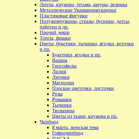
Ленты, кружево, тесьма, шнуры, резинка
Металлические Украшения/скрепки
Пластиковые фигурки
Полужемчужины, стразы, бусинки, дотсы,
пайетки и др.
Прочий декор
Топсы, фишки
Цветы, букетики, тычинки, ягодки, веточки
и пр.
Букетики, ягодки и пр.
Вишня
Гипсофилы
Лилии
Лютики
Магнолии
Плоские цветочки, листочки
Розы
Ромашки
Тычинки
Тюльпаны
Цветы из ткани, кружева и пр.
Чипборд
8 марта, женская тема
Гофрочипборд
ПАСХА