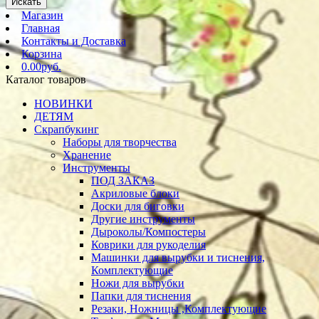
Искать
Магазин
Главная
Контакты и Доставка
Корзина
0.00руб.
Каталог товаров
НОВИНКИ
ДЕТЯМ
Скрапбукинг
Наборы для творчества
Хранение
Инструменты
ПОД ЗАКАЗ
Акриловые блоки
Доски для биговки
Другие инструменты
Дыроколы/Компостеры
Коврики для рукоделия
Машинки для вырубки и тиснения,
Комплектующие
Ножи для вырубки
Папки для тиснения
Резаки, Ножницы ,Комплектующие