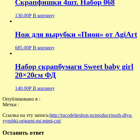
Скрапфишки 4шт. Набор 068
130.00
Р
В корзину
Нож для вырубки «Пион» от AgiArt
685.00
Р
В корзину
Набор скрапбумаги Sweet baby girl
20×20см ФД
140.00
Р
В корзину
Опубликовано в :
Метки :
Ссылка на эту запись:
http://rucodelieshop.ru/product/nozh-dlya-
vyrubki-origami-mi-mimi-cut/
Оставить ответ