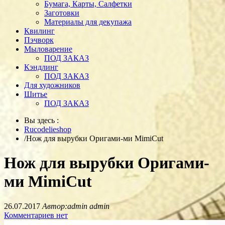
Бумага, Карты, Салфетки
Заготовки
Материалы для декупажа
Квилинг
Пэчворк
Мыловарение
ПОД ЗАКАЗ
Кэндлинг
ПОД ЗАКАЗ
Для художников
Шитье
ПОД ЗАКАЗ
Вы здесь :
Rucodelieshop
/
Нож для вырубки Оригами-ми MimiCut
Нож для вырубки Оригами-
ми MimiCut
26.07.2017
Автор:admin admin
Комментариев нет