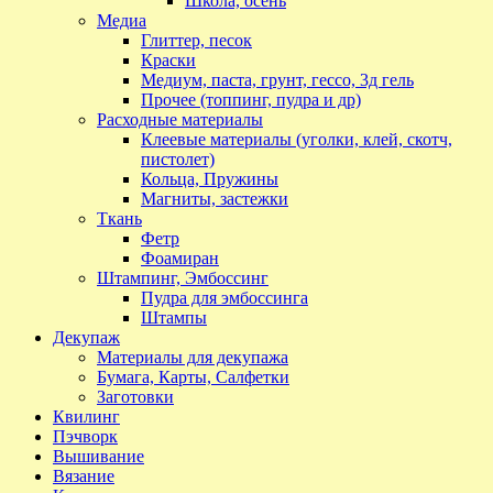
Школа, осень
Медиа
Глиттер, песок
Краски
Медиум, паста, грунт, гессо, 3д гель
Прочее (топпинг, пудра и др)
Расходные материалы
Клеевые материалы (уголки, клей, скотч,
пистолет)
Кольца, Пружины
Магниты, застежки
Ткань
Фетр
Фоамиран
Штампинг, Эмбоссинг
Пудра для эмбоссинга
Штампы
Декупаж
Материалы для декупажа
Бумага, Карты, Салфетки
Заготовки
Квилинг
Пэчворк
Вышивание
Вязание