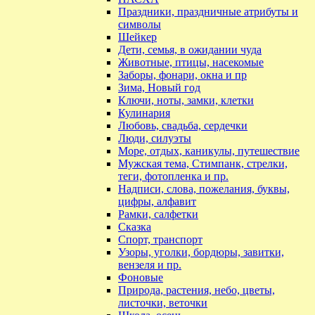
Праздники, праздничные атрибуты и
символы
Шейкер
Дети, семья, в ожидании чуда
Животные, птицы, насекомые
Заборы, фонари, окна и пр
Зима, Новый год
Ключи, ноты, замки, клетки
Кулинария
Любовь, свадьба, сердечки
Люди, силуэты
Море, отдых, каникулы, путешествие
Мужская тема, Стимпанк, стрелки,
теги, фотопленка и пр.
Надписи, слова, пожелания, буквы,
цифры, алфавит
Рамки, салфетки
Сказка
Спорт, транспорт
Узоры, уголки, бордюры, завитки,
вензеля и пр.
Фоновые
Природа, растения, небо, цветы,
листочки, веточки