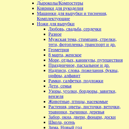
Дыроколы/Компостеры
Коврики для рукоделия
Машинки для вырубки и тиснения,
Комплектующие
Ножи для вырубки
Любовь, свадьба, сердечки
Разное
Мужская тема, стимпанк, стрелки,
теги, фотопленка, транспорт и др.
Геометрия
8 марта, женское
Море, отдых, каникулы, путешествия
Праздничное, пасхальное и др.
Надписи, слова, пожелания, буквы,
цифры, алфавит
Рамки, салфетки, подложки
Дети, семья
Узоры, уголки, бордюры, завитки,
вензеля
Животные, птицы, насекомые
Растения, цветы, листочки, веточки,
травинки, тычинки, деревья
Забор, окна, двери, фонари, доски
Школа, осень
Зима, Новый год