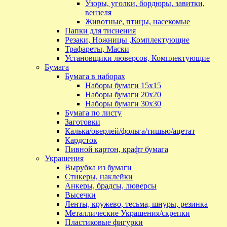
Узоры, уголки, бордюры, завитки,
вензеля
Животные, птицы, насекомые
Папки для тиснения
Резаки, Ножницы ,Комплектующие
Трафареты, Маски
Установщики люверсов, Комплектующие
Бумага
Бумага в наборах
Наборы бумаги 15х15
Наборы бумаги 20х20
Наборы бумаги 30х30
Бумага по листу
Заготовки
Калька/оверлей/фольга/тишью/ацетат
Кардсток
Пивной картон, крафт бумага
Украшения
Вырубка из бумаги
Стикеры, наклейки
Анкеры, брадсы, люверсы
Высечки
Ленты, кружево, тесьма, шнуры, резинка
Металлические Украшения/скрепки
Пластиковые фигурки