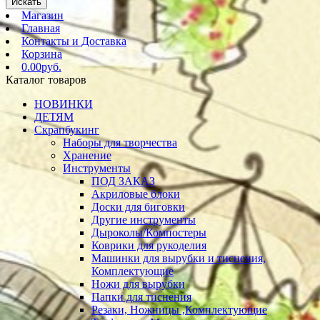
Искать
Магазин
Главная
Контакты и Доставка
Корзина
0.00руб.
Каталог товаров
НОВИНКИ
ДЕТЯМ
Скрапбукинг
Наборы для творчества
Хранение
Инструменты
ПОД ЗАКАЗ
Акриловые блоки
Доски для биговки
Другие инструменты
Дыроколы/Компостеры
Коврики для рукоделия
Машинки для вырубки и тиснения,
Комплектующие
Ножи для вырубки
Папки для тиснения
Резаки, Ножницы ,Комплектующие