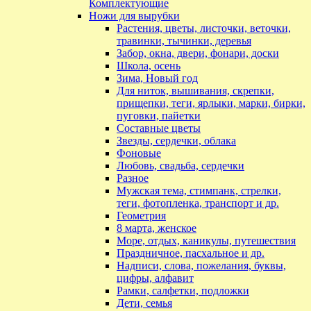
Комплектующие
Ножи для вырубки
Растения, цветы, листочки, веточки,
травинки, тычинки, деревья
Забор, окна, двери, фонари, доски
Школа, осень
Зима, Новый год
Для ниток, вышивания, скрепки,
прищепки, теги, ярлыки, марки, бирки,
пуговки, пайетки
Составные цветы
Звезды, сердечки, облака
Фоновые
Любовь, свадьба, сердечки
Разное
Мужская тема, стимпанк, стрелки,
теги, фотопленка, транспорт и др.
Геометрия
8 марта, женское
Море, отдых, каникулы, путешествия
Праздничное, пасхальное и др.
Надписи, слова, пожелания, буквы,
цифры, алфавит
Рамки, салфетки, подложки
Дети, семья