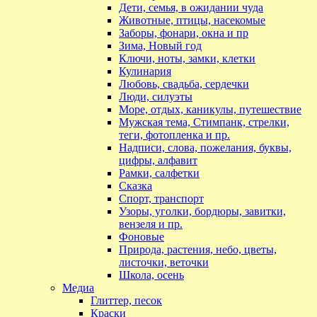
Дети, семья, в ожидании чуда
Животные, птицы, насекомые
Заборы, фонари, окна и пр
Зима, Новый год
Ключи, ноты, замки, клетки
Кулинария
Любовь, свадьба, сердечки
Люди, силуэты
Море, отдых, каникулы, путешествие
Мужская тема, Стимпанк, стрелки,
теги, фотопленка и пр.
Надписи, слова, пожелания, буквы,
цифры, алфавит
Рамки, салфетки
Сказка
Спорт, транспорт
Узоры, уголки, бордюры, завитки,
вензеля и пр.
Фоновые
Природа, растения, небо, цветы,
листочки, веточки
Школа, осень
Медиа
Глиттер, песок
Краски