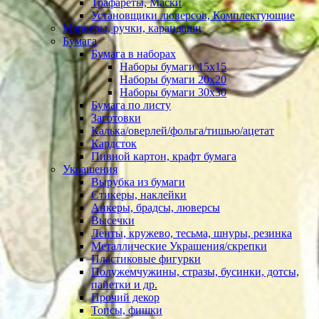
Трафареты, Маски
Установщики люверсов, Комплектующие
Маркеры, ручки, карандаши
Бумага
Бумага в наборах
Наборы бумаги 15х15
Наборы бумаги 20х20
Наборы бумаги 30х30
Бумага по листу
Заготовки
Калька/оверлей/фольга/тишью/ацетат
Кардсток
Пивной картон, крафт бумага
Украшения
Вырубка из бумаги
Стикеры, наклейки
Анкеры, брадсы, люверсы
Высечки
Ленты, кружево, тесьма, шнуры, резинка
Металлические Украшения/скрепки
Пластиковые фигурки
Полужемчужины, стразы, бусинки, дотсы,
пайетки и др.
Прочий декор
Топсы, фишки