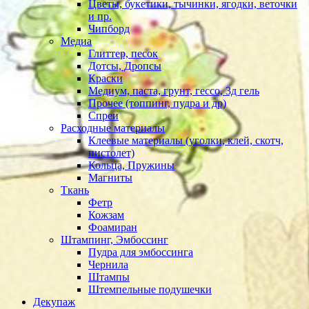
Цветы, букетики, тычинки, ягодки, веточки
и пр.
Чипборд
Медиа
Глиттер, песок
Дотсы, Дропсы
Краски
Медиум, паста, грунт, гессо, 3д гель
Прочее (топпинг, пудра и др)
Спреи
Расходные материалы
Клеевые материалы (уголки, клей, скотч,
пистолет)
Кольца, Пружины
Магниты
Ткань
Фетр
Кожзам
Фоамиран
Штампинг, Эмбоссинг
Пудра для эмбоссинга
Чернила
Штампы
Штемпельные подушечки
Декупаж