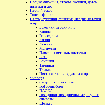
Полужемчужины, стразы, бусинки, дотсы,
пайетки и др.
Прочий декор
Топсы, фишки
Цветы, букетики, тычинки, ягодки, веточки
и пр.
Букетики, ягодки и пр.
Вишня
Гипсофилы
Лилии
Лютики
Магнолии
Плоские цветочки, листочки
Розы
Ромашки
Тычинки
Тюльпаны
Цветы из ткани, кружева и пр.
Чипборд
8 марта, женская тема
Гофрочипборд
ПАСХА
Праздники, праздничные атрибуты и
символы
Шейкер