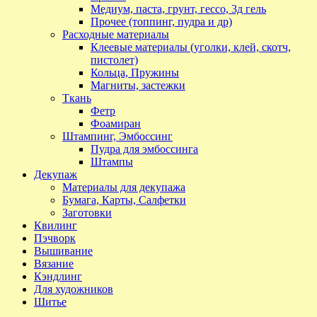
Медиум, паста, грунт, гессо, 3д гель
Прочее (топпинг, пудра и др)
Расходные материалы
Клеевые материалы (уголки, клей, скотч,
пистолет)
Кольца, Пружины
Магниты, застежки
Ткань
Фетр
Фоамиран
Штампинг, Эмбоссинг
Пудра для эмбоссинга
Штампы
Декупаж
Материалы для декупажа
Бумага, Карты, Салфетки
Заготовки
Квилинг
Пэчворк
Вышивание
Вязание
Кэндлинг
Для художников
Шитье