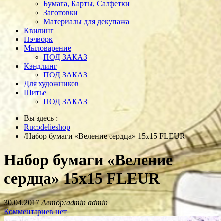
Бумага, Карты, Салфетки
Заготовки
Материалы для декупажа
Квилинг
Пэчворк
Мыловарение
ПОД ЗАКАЗ
Кэндлинг
ПОД ЗАКАЗ
Для художников
Шитье
ПОД ЗАКАЗ
Вы здесь :
Rucodelieshop
/
Набор бумаги «Веление сердца» 15х15 FLEUR
Набор бумаги «Веление
сердца» 15х15 FLEUR
30.04.2017
Автор:admin admin
Комментариев нет