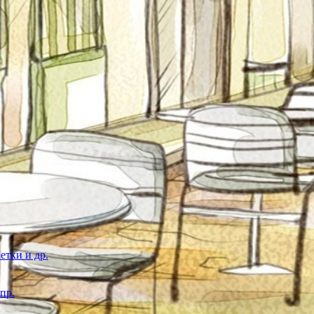
етки и др.
пр.