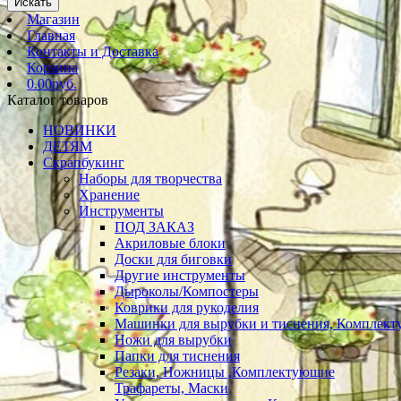
Искать
Магазин
Главная
Контакты и Доставка
Корзина
0.00руб.
Каталог товаров
НОВИНКИ
ДЕТЯМ
Скрапбукинг
Наборы для творчества
Хранение
Инструменты
ПОД ЗАКАЗ
Акриловые блоки
Доски для биговки
Другие инструменты
Дыроколы/Компостеры
Коврики для рукоделия
Машинки для вырубки и тиснения, Комплек
Ножи для вырубки
Папки для тиснения
Резаки, Ножницы ,Комплектующие
Трафареты, Маски