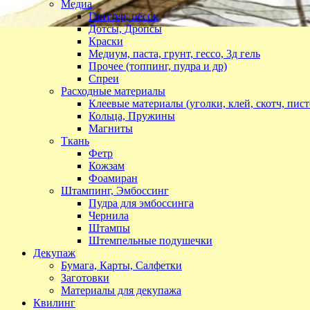
Медиа
Глиттер, песок
Дотсы, Дропсы
Краски
Медиум, паста, грунт, гессо, 3д гель
Прочее (топпинг, пудра и др)
Спреи
Расходные материалы
Клеевые материалы (уголки, клей, скотч, пист
Кольца, Пружины
Магниты
Ткань
Фетр
Кожзам
Фоамиран
Штампинг, Эмбоссинг
Пудра для эмбоссинга
Чернила
Штампы
Штемпельные подушечки
Декупаж
Бумага, Карты, Салфетки
Заготовки
Материалы для декупажа
Квилинг