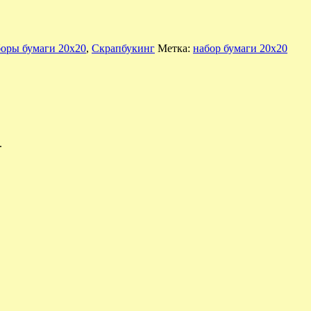
оры бумаги 20х20
,
Скрапбукинг
Метка:
набор бумаги 20х20
.