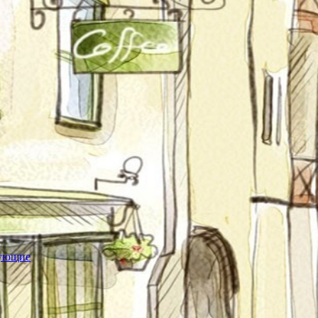
тующие