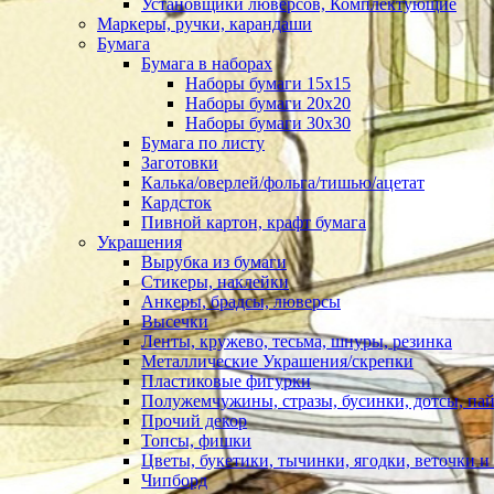
Установщики люверсов, Комплектующие
Маркеры, ручки, карандаши
Бумага
Бумага в наборах
Наборы бумаги 15х15
Наборы бумаги 20х20
Наборы бумаги 30х30
Бумага по листу
Заготовки
Калька/оверлей/фольга/тишью/ацетат
Кардсток
Пивной картон, крафт бумага
Украшения
Вырубка из бумаги
Стикеры, наклейки
Анкеры, брадсы, люверсы
Высечки
Ленты, кружево, тесьма, шнуры, резинка
Металлические Украшения/скрепки
Пластиковые фигурки
Полужемчужины, стразы, бусинки, дотсы, пай
Прочий декор
Топсы, фишки
Цветы, букетики, тычинки, ягодки, веточки и 
Чипборд