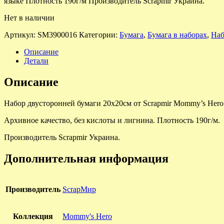
языке Плотность 190г/м Производитель Scrapmir Украина.
Нет в наличии
Артикул:
SM3900016
Категории:
Бумага
,
Бумага в наборах
,
Наб
Описание
Детали
Описание
Набор двусторонней бумаги 20х20см от Scrapmir Mommy’s Hero
Архивное качество, без кислоты и лигнина. Плотность 190г/м.
Производитель Scrapmir Украина.
Дополнительная информация
Производитель
ScrapМир
Коллекция
Mommy's Hero