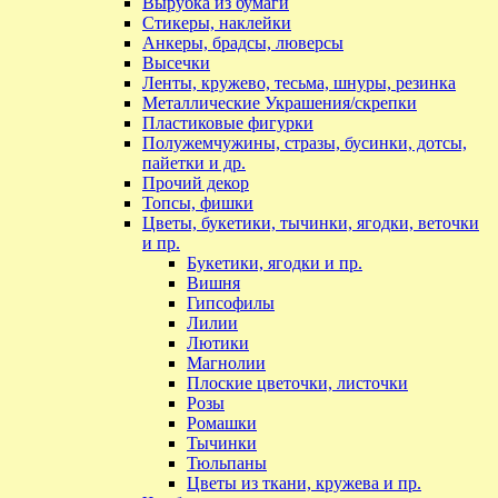
Вырубка из бумаги
Стикеры, наклейки
Анкеры, брадсы, люверсы
Высечки
Ленты, кружево, тесьма, шнуры, резинка
Металлические Украшения/скрепки
Пластиковые фигурки
Полужемчужины, стразы, бусинки, дотсы,
пайетки и др.
Прочий декор
Топсы, фишки
Цветы, букетики, тычинки, ягодки, веточки
и пр.
Букетики, ягодки и пр.
Вишня
Гипсофилы
Лилии
Лютики
Магнолии
Плоские цветочки, листочки
Розы
Ромашки
Тычинки
Тюльпаны
Цветы из ткани, кружева и пр.