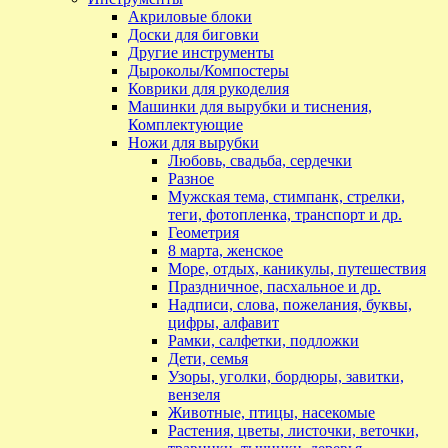
Акриловые блоки
Доски для биговки
Другие инструменты
Дыроколы/Компостеры
Коврики для рукоделия
Машинки для вырубки и тиснения,
Комплектующие
Ножи для вырубки
Любовь, свадьба, сердечки
Разное
Мужская тема, стимпанк, стрелки,
теги, фотопленка, транспорт и др.
Геометрия
8 марта, женское
Море, отдых, каникулы, путешествия
Праздничное, пасхальное и др.
Надписи, слова, пожелания, буквы,
цифры, алфавит
Рамки, салфетки, подложки
Дети, семья
Узоры, уголки, бордюры, завитки,
вензеля
Животные, птицы, насекомые
Растения, цветы, листочки, веточки,