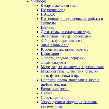
Чипборд
8 марта, женская тема
Гофрочипборд
ПАСХА
Праздники, праздничные атрибуты и
символы
Шейкер
Дети, семья, в ожидании чуда
Животные, птицы, насекомые
Заборы, фонари, окна и пр
Зима, Новый год
Ключи, ноты, замки, клетки
Кулинария
Любовь, свадьба, сердечки
Люди, силуэты
Море, отдых, каникулы, путешествие
Мужская тема, Стимпанк, стрелки,
теги, фотопленка и пр.
Надписи, слова, пожелания, буквы,
цифры, алфавит
Рамки, салфетки
Сказка
Спорт, транспорт
Узоры, уголки, бордюры, завитки,
вензеля и пр.