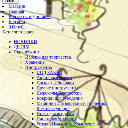
Искать
Магазин
Главная
Контакты и Доставка
Корзина
0.00руб.
Каталог товаров
НОВИНКИ
ДЕТЯМ
Скрапбукинг
Наборы для творчества
Хранение
Инструменты
ПОД ЗАКАЗ
Акриловые блоки
Доски для биговки
Другие инструменты
Дыроколы/Компостеры
Коврики для рукоделия
Машинки для вырубки и тиснения,
Комплектующие
Ножи для вырубки
Папки для тиснения
Резаки, Ножницы ,Комплектующие