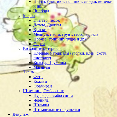
Цветы, букетики, тычинки, ягодки, веточки
и пр.
Чипборд
Медиа
Глиттер, песок
Дотсы, Дропсы
Краски
Медиум, паста, грунт, гессо, 3д гель
Прочее (топпинг, пудра и др)
Спреи
Расходные материалы
Клеевые материалы (уголки, клей, скотч,
пистолет)
Кольца, Пружины
Магниты
Ткань
Фетр
Кожзам
Фоамиран
Штампинг, Эмбоссинг
Пудра для эмбоссинга
Чернила
Штампы
Штемпельные подушечки
Декупаж