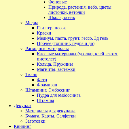
Фоновые
Природа, растения, небо, цветы,
листочки, веточки
Школа, осень
Медиа
Глиттер, песок
Краски
Медиум, паста, грунт, гессо, 3д гель
Прочее (топпинг, пудра и др)
Расходные материалы
Клеевые материалы (уголки, клей, скотч,
пистолет)
Кольца, Пружины
Магниты, застежки
Ткань
Фетр
Фоамиран
Штампинг, Эмбоссинг
Пудра для эмбоссинга
Штампы
Декупаж
Материалы для декупажа
Бумага, Карты, Салфетки
Заготовки
Квилинг