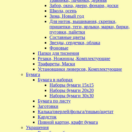
травинки, тычинки, деревья
Забор, окна, двери, фонари, доски
Школа, осень
Зима, Новый год
Для ниток, вышивания, скрепки,
прищепки, теги, ярлыки, марки, бирки,
пуговки, пайетки
Составные цветы
Звезды, сердечки, облака
Фоновые
Папки для тиснения
Резаки, Ножницы ,Комплектующие
Трафареты, Маски
Установщики люверсов, Комплектующие
Бумага
Бумага в наборах
Наборы бумаги 15х15
Наборы бумаги 20х20
Наборы бумаги 30х30
Бумага по листу
Заготовки
Калька/оверлей/фольга/тишью/ацетат
Кардсток
Пивной картон, крафт бумага
Украшения