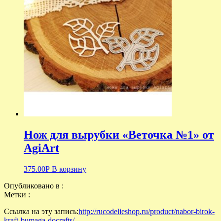
Нож для вырубки «Веточка №1» от
AgiArt
375.00
Р
В корзину
Опубликовано в :
Метки :
Ссылка на эту запись:
http://rucodelieshop.ru/product/nabor-birok-
kraft-bumaga-docrafts/