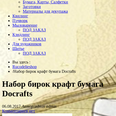
Бумага, Карты, Салфетки
Заготовки
Материалы для декупажа
Квилинг
Пэчворк
Мыловарение
ПОД ЗАКАЗ
Кэндлинг
ПОД ЗАКАЗ
Для художников
Шитье
ПОД ЗАКАЗ
Вы здесь :
Rucodelieshop
/
Набор бирок крафт бумага Docrafts
Набор бирок крафт бумага
Docrafts
06.08.2017
Автор:admin admin
Комментариев нет