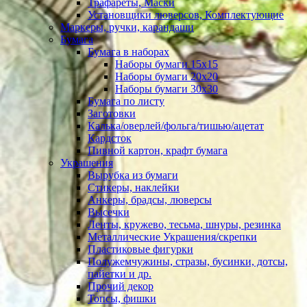
Трафареты, Маски
Установщики люверсов, Комплектующие
Маркеры, ручки, карандаши
Бумага
Бумага в наборах
Наборы бумаги 15х15
Наборы бумаги 20х20
Наборы бумаги 30х30
Бумага по листу
Заготовки
Калька/оверлей/фольга/тишью/ацетат
Кардсток
Пивной картон, крафт бумага
Украшения
Вырубка из бумаги
Стикеры, наклейки
Анкеры, брадсы, люверсы
Высечки
Ленты, кружево, тесьма, шнуры, резинка
Металлические Украшения/скрепки
Пластиковые фигурки
Полужемчужины, стразы, бусинки, дотсы,
пайетки и др.
Прочий декор
Топсы, фишки