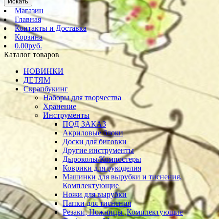
Искать
Магазин
Главная
Контакты и Доставка
Корзина
0.00руб.
Каталог товаров
НОВИНКИ
ДЕТЯМ
Скрапбукинг
Наборы для творчества
Хранение
Инструменты
ПОД ЗАКАЗ
Акриловые блоки
Доски для биговки
Другие инструменты
Дыроколы/Компостеры
Коврики для рукоделия
Машинки для вырубки и тиснения,
Комплектующие
Ножи для вырубки
Папки для тиснения
Резаки, Ножницы ,Комплектующие