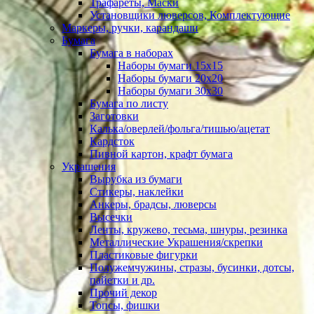
Трафареты, Маски
Установщики люверсов, Комплектующие
Маркеры, ручки, карандаши
Бумага
Бумага в наборах
Наборы бумаги 15х15
Наборы бумаги 20х20
Наборы бумаги 30х30
Бумага по листу
Заготовки
Калька/оверлей/фольга/тишью/ацетат
Кардсток
Пивной картон, крафт бумага
Украшения
Вырубка из бумаги
Стикеры, наклейки
Анкеры, брадсы, люверсы
Высечки
Ленты, кружево, тесьма, шнуры, резинка
Металлические Украшения/скрепки
Пластиковые фигурки
Полужемчужины, стразы, бусинки, дотсы,
пайетки и др.
Прочий декор
Топсы, фишки