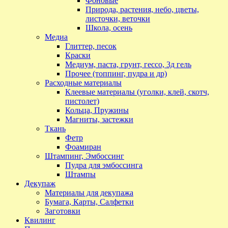
Фоновые
Природа, растения, небо, цветы,
листочки, веточки
Школа, осень
Медиа
Глиттер, песок
Краски
Медиум, паста, грунт, гессо, 3д гель
Прочее (топпинг, пудра и др)
Расходные материалы
Клеевые материалы (уголки, клей, скотч,
пистолет)
Кольца, Пружины
Магниты, застежки
Ткань
Фетр
Фоамиран
Штампинг, Эмбоссинг
Пудра для эмбоссинга
Штампы
Декупаж
Материалы для декупажа
Бумага, Карты, Салфетки
Заготовки
Квилинг