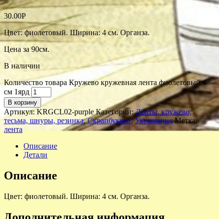
30.00
Р
Цвет: фиолетовый. Ширина: 4 см. Органза.
Цена за 90см.
В наличии
Количество товара Кружево кружевная лента фиолетовый 4
см 1ярд
В корзину
Артикул:
KRGCL02-purple
Категории:
Ленты, кружево,
тесьма, шнуры, резинка
,
Скрапбукинг
,
Украшения
Метка:
лента
Описание
Детали
Описание
Цвет: фиолетовый. Ширина: 4 см. Органза.
Дополнительная информация