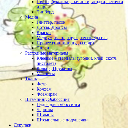
Цветы, букетики, тычинки, ягодки, веточки
и пр.
Чипборд
Медиа
Глиттер, песок
Дотсы, Дропсы
Краски
Медиум, паста, грунт, гессо, 3д гель
Прочее (топпинг, пудра и др)
Спреи
Расходные материалы
Клеевые материалы (уголки, клей, скотч,
пистолет)
Кольца, Пружины
Магниты
Ткань
Фетр
Кожзам
Фоамиран
Штампинг, Эмбоссинг
Пудра для эмбоссинга
Чернила
Штампы
Штемпельные подушечки
Декупаж