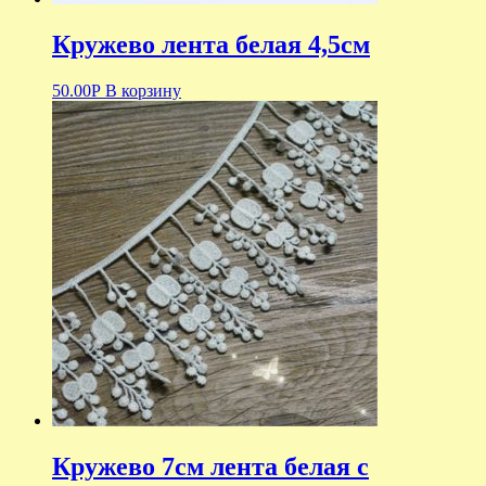
Кружево лента белая 4,5см
50.00
Р
В корзину
Кружево 7см лента белая с