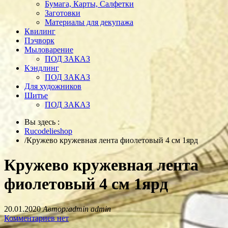
Бумага, Карты, Салфетки
Заготовки
Материалы для декупажа
Квилинг
Пэчворк
Мыловарение
ПОД ЗАКАЗ
Кэндлинг
ПОД ЗАКАЗ
Для художников
Шитье
ПОД ЗАКАЗ
Вы здесь :
Rucodelieshop
/
Кружево кружевная лента фиолетовый 4 см 1ярд
Кружево кружевная лента
фиолетовый 4 см 1ярд
20.01.2020
Автор:admin admin
Комментариев нет