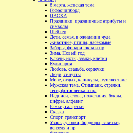
8 марта, женская тема
Гофрочипборд
ПАСХА
Праздники, праздничные атрибуты и
символы
Шейкер
Дети, семья, в ожидании чуда
Животные, птицы, насекомые
Заборы, фонари, окна и пр
Зима, Новый год
Ключи, ноты, замки, клетки
Кулинария
Любовь, свадьба, сердечки
Люди, силуэты
Море, отдых, каникулы, путешествие
Мужская тема, Стимпанк, стрелки,
теги, фотопленка и пр.
Надписи, слова, пожелания, буквы,
цифры, алфавит
Рамки, салфетки
Сказка
Спорт, транспорт
Узоры, уголки, бордюры, завитки,
вензеля и пр.