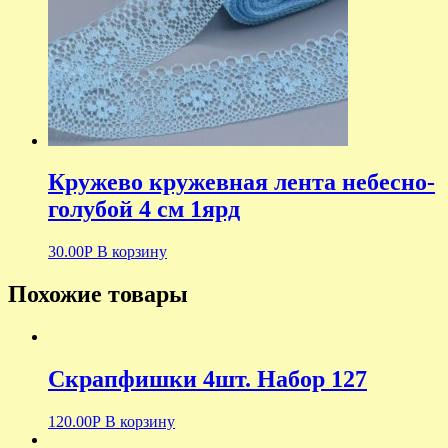
Кружево кружевная лента небесно-
голубой 4 см 1ярд
30.00
Р
В корзину
Похожие товары
Скрапфишки 4шт. Набор 127
120.00
Р
В корзину