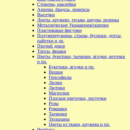
Стикеры, наклейки
Анкеры, брадсы, люверсы
Высечки
Ленты, кружево, тесьма, шнуры, резинка
Металлические Украшения/скрепки
Пластиковые фигурки
Полужемчужины, стразы, бусинки, дотсы,
пайетки и др.
Прочий декор
Топсы, фишки
Цветы, букетики, тычинки, ягодки, веточки
и пр.
Букетики, ягодки и пр.
Вишня
Гипсофилы
Лилии
Лютики
Магнолии
Плоские цветочки, листочки
Розы
Ромашки
Тычинки
Тюльпаны
Цветы из ткани, кружева и пр.
Чипборд