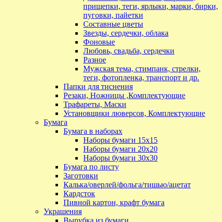
прищепки, теги, ярлыки, марки, бирки,
пуговки, пайетки
Составные цветы
Звезды, сердечки, облака
Фоновые
Любовь, свадьба, сердечки
Разное
Мужская тема, стимпанк, стрелки,
теги, фотопленка, транспорт и др.
Папки для тиснения
Резаки, Ножницы ,Комплектующие
Трафареты, Маски
Установщики люверсов, Комплектующие
Бумага
Бумага в наборах
Наборы бумаги 15х15
Наборы бумаги 20х20
Наборы бумаги 30х30
Бумага по листу
Заготовки
Калька/оверлей/фольга/тишью/ацетат
Кардсток
Пивной картон, крафт бумага
Украшения
Вырубка из бумаги