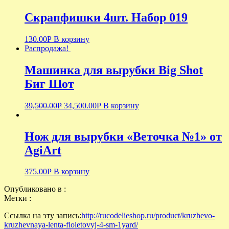
Скрапфишки 4шт. Набор 019
130.00
Р
В корзину
Распродажа!
Машинка для вырубки Big Shot
Биг Шот
39,500.00
Р
34,500.00
Р
В корзину
Нож для вырубки «Веточка №1» от
AgiArt
375.00
Р
В корзину
Опубликовано в :
Метки :
Ссылка на эту запись:
http://rucodelieshop.ru/product/kruzhevo-
kruzhevnaya-lenta-fioletovyj-4-sm-1yard/