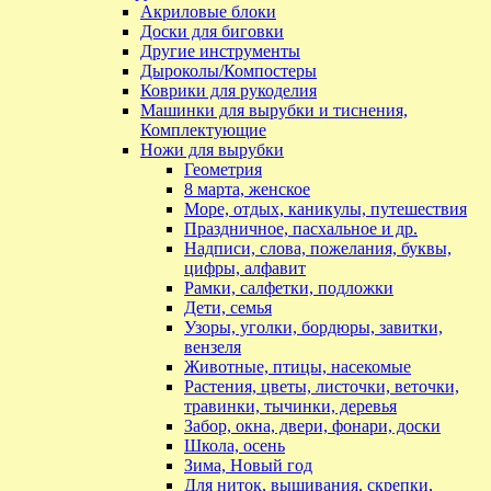
Акриловые блоки
Доски для биговки
Другие инструменты
Дыроколы/Компостеры
Коврики для рукоделия
Машинки для вырубки и тиснения,
Комплектующие
Ножи для вырубки
Геометрия
8 марта, женское
Море, отдых, каникулы, путешествия
Праздничное, пасхальное и др.
Надписи, слова, пожелания, буквы,
цифры, алфавит
Рамки, салфетки, подложки
Дети, семья
Узоры, уголки, бордюры, завитки,
вензеля
Животные, птицы, насекомые
Растения, цветы, листочки, веточки,
травинки, тычинки, деревья
Забор, окна, двери, фонари, доски
Школа, осень
Зима, Новый год
Для ниток, вышивания, скрепки,