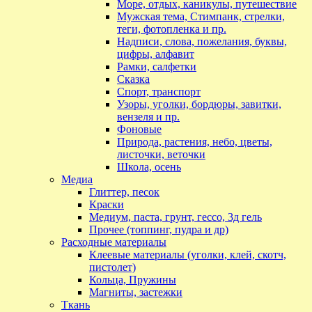
Море, отдых, каникулы, путешествие
Мужская тема, Стимпанк, стрелки,
теги, фотопленка и пр.
Надписи, слова, пожелания, буквы,
цифры, алфавит
Рамки, салфетки
Сказка
Спорт, транспорт
Узоры, уголки, бордюры, завитки,
вензеля и пр.
Фоновые
Природа, растения, небо, цветы,
листочки, веточки
Школа, осень
Медиа
Глиттер, песок
Краски
Медиум, паста, грунт, гессо, 3д гель
Прочее (топпинг, пудра и др)
Расходные материалы
Клеевые материалы (уголки, клей, скотч,
пистолет)
Кольца, Пружины
Магниты, застежки
Ткань