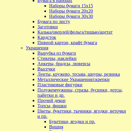
Бумага в наборах
Наборы бумаги 15х15
Наборы бумаги 20х20
Наборы бумаги 30х30
Бумага по листу
Заготовки
Калька/оверлей/фольга/тишью/ацетат
Кардсток
Пивной картон, крафт бумага
Украшения
Вырубка из бумаги
Стикеры, наклейки
Анкеры, брадсы, люверсы
Высечки
Ленты, кружево, тесьма, шнуры, резинка
Металлические Украшения/скрепки
Пластиковые фигурки
Полужемчужины, стразы, бусинки, дотсы,
пайетки и др.
Прочий декор
Топсы, фишки
Цветы, букетики, тычинки, ягодки, веточки
и пр.
Букетики, ягодки и пр.
Вишня