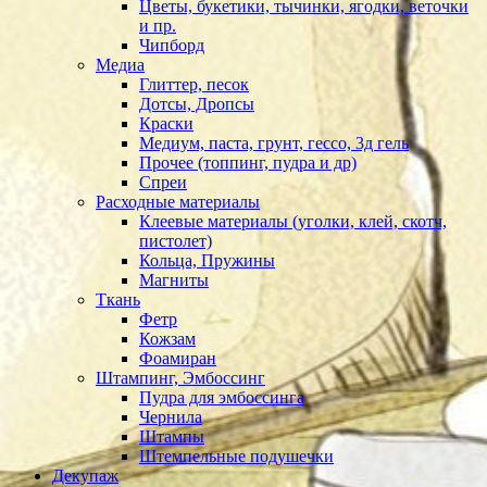
Цветы, букетики, тычинки, ягодки, веточки
и пр.
Чипборд
Медиа
Глиттер, песок
Дотсы, Дропсы
Краски
Медиум, паста, грунт, гессо, 3д гель
Прочее (топпинг, пудра и др)
Спреи
Расходные материалы
Клеевые материалы (уголки, клей, скотч,
пистолет)
Кольца, Пружины
Магниты
Ткань
Фетр
Кожзам
Фоамиран
Штампинг, Эмбоссинг
Пудра для эмбоссинга
Чернила
Штампы
Штемпельные подушечки
Декупаж