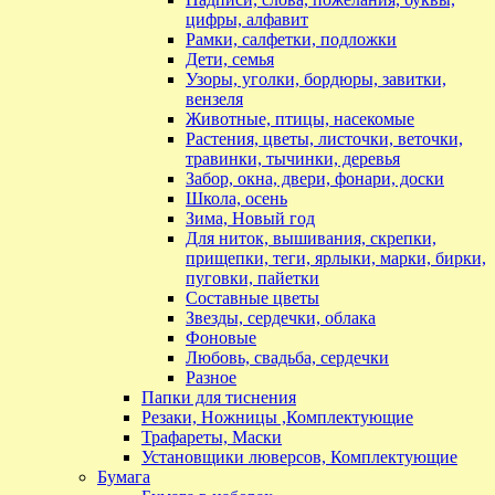
цифры, алфавит
Рамки, салфетки, подложки
Дети, семья
Узоры, уголки, бордюры, завитки,
вензеля
Животные, птицы, насекомые
Растения, цветы, листочки, веточки,
травинки, тычинки, деревья
Забор, окна, двери, фонари, доски
Школа, осень
Зима, Новый год
Для ниток, вышивания, скрепки,
прищепки, теги, ярлыки, марки, бирки,
пуговки, пайетки
Составные цветы
Звезды, сердечки, облака
Фоновые
Любовь, свадьба, сердечки
Разное
Папки для тиснения
Резаки, Ножницы ,Комплектующие
Трафареты, Маски
Установщики люверсов, Комплектующие
Бумага