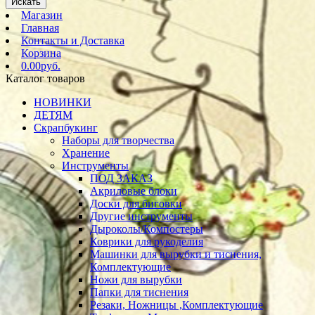
Искать
Магазин
Главная
Контакты и Доставка
Корзина
0.00руб.
Каталог товаров
НОВИНКИ
ДЕТЯМ
Скрапбукинг
Наборы для творчества
Хранение
Инструменты
ПОД ЗАКАЗ
Акриловые блоки
Доски для биговки
Другие инструменты
Дыроколы/Компостеры
Коврики для рукоделия
Машинки для вырубки и тиснения,
Комплектующие
Ножи для вырубки
Папки для тиснения
Резаки, Ножницы ,Комплектующие