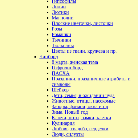
Гипсофилы
Лилии
Лютики
Магнолии
Плоские цветочки, листочки
Розы
Ромашки
Тычинки
Тюльпаны
Цветы из ткани, кружева и пр.
Чипборд
8 марта, женская тема
Гофрочипборд
ПАСХА
Праздники, праздничные атрибуты и
символы
Шейкер
Дети, семья, в ожидании чуда
Животные, птицы, насекомые
Заборы, фонари, окна и пр
Зима, Новый год
Ключи, ноты, замки, клетки
Кулинария
Любовь, свадьба, сердечки
Люди, силуэты