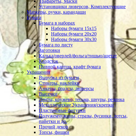
Трафареты, Маски
Установщики люверсов, Комплектующие
Маркеры, ручки, карандаши
Бумага
Бумага в наборах
Наборы бумаги 15х15
Наборы бумаги 20х20
Наборы бумаги 30х30
Бумага по листу
Заготовки
Калька/оверлей/фольга/тишью/ацетат
Кардсток
Пивной картон, крафт бумага
Украшения
Вырубка из бумаги
Стикеры, наклейки
Анкеры, брадсы, люверсы
Высечки
Ленты, кружево, тесьма, шнуры, резинка
Металлические Украшения/скрепки
Пластиковые фигурки
Полужемчужины, стразы, бусинки, дотсы,
пайетки и др.
Прочий декор
Топсы, фишки