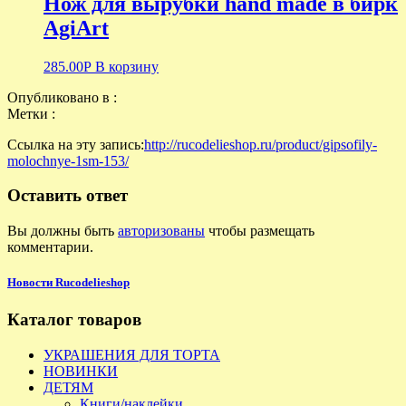
Нож для вырубки hand made в бирк
AgiArt
285.00
Р
В корзину
Опубликовано в :
Метки :
Ссылка на эту запись:
http://rucodelieshop.ru/product/gipsofily-
molochnye-1sm-153/
Оставить ответ
Вы должны быть
авторизованы
чтобы размещать
комментарии.
Новости Rucodelieshop
Каталог товаров
УКРАШЕНИЯ ДЛЯ ТОРТА
НОВИНКИ
ДЕТЯМ
Книги/наклейки