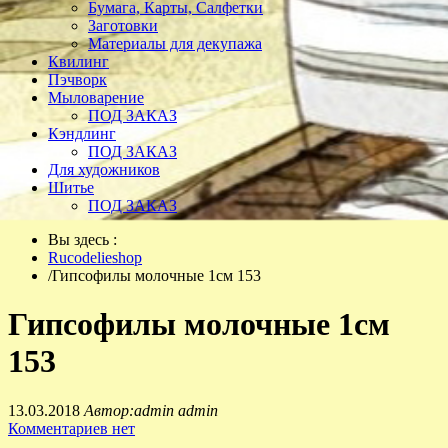
Бумага, Карты, Салфетки
Заготовки
Материалы для декупажа
Квилинг
Пэчворк
Мыловарение
ПОД ЗАКАЗ
Кэндлинг
ПОД ЗАКАЗ
Для художников
Шитье
ПОД ЗАКАЗ
Вы здесь :
Rucodelieshop
/
Гипсофилы молочные 1см 153
Гипсофилы молочные 1см
153
13.03.2018
Автор:admin admin
Комментариев нет