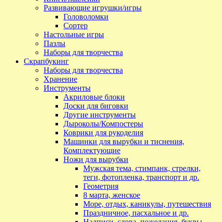
Развивающие игрушки/игры
Головоломки
Сортер
Настольные игры
Пазлы
Наборы для творчества
Скрапбукинг
Наборы для творчества
Хранение
Инструменты
Акриловые блоки
Доски для биговки
Другие инструменты
Дыроколы/Компостеры
Коврики для рукоделия
Машинки для вырубки и тиснения,
Комплектующие
Ножи для вырубки
Мужская тема, стимпанк, стрелки,
теги, фотопленка, транспорт и др.
Геометрия
8 марта, женское
Море, отдых, каникулы, путешествия
Праздничное, пасхальное и др.
Надписи, слова, пожелания, буквы,