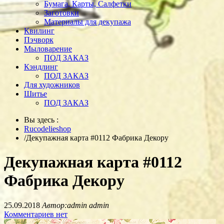
Бумага, Карты, Салфетки
Заготовки
Материалы для декупажа
Квилинг
Пэчворк
Мыловарение
ПОД ЗАКАЗ
Кэндлинг
ПОД ЗАКАЗ
Для художников
Шитье
ПОД ЗАКАЗ
Вы здесь :
Rucodelieshop
/
Декупажная карта #0112 Фабрика Декору
Декупажная карта #0112
Фабрика Декору
25.09.2018
Автор:admin admin
Комментариев нет