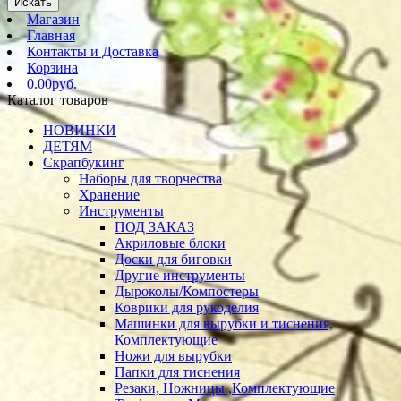
Искать
Магазин
Главная
Контакты и Доставка
Корзина
0.00руб.
Каталог товаров
НОВИНКИ
ДЕТЯМ
Скрапбукинг
Наборы для творчества
Хранение
Инструменты
ПОД ЗАКАЗ
Акриловые блоки
Доски для биговки
Другие инструменты
Дыроколы/Компостеры
Коврики для рукоделия
Машинки для вырубки и тиснения,
Комплектующие
Ножи для вырубки
Папки для тиснения
Резаки, Ножницы ,Комплектующие