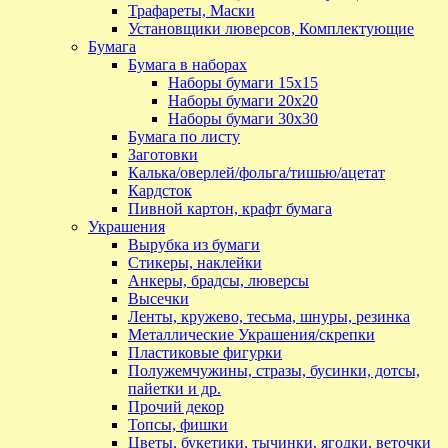
Трафареты, Маски
Установщики люверсов, Комплектующие
Бумага
Бумага в наборах
Наборы бумаги 15х15
Наборы бумаги 20х20
Наборы бумаги 30х30
Бумага по листу
Заготовки
Калька/оверлей/фольга/тишью/ацетат
Кардсток
Пивной картон, крафт бумага
Украшения
Вырубка из бумаги
Стикеры, наклейки
Анкеры, брадсы, люверсы
Высечки
Ленты, кружево, тесьма, шнуры, резинка
Металлические Украшения/скрепки
Пластиковые фигурки
Полужемчужины, стразы, бусинки, дотсы,
пайетки и др.
Прочий декор
Топсы, фишки
Цветы, букетики, тычинки, ягодки, веточки