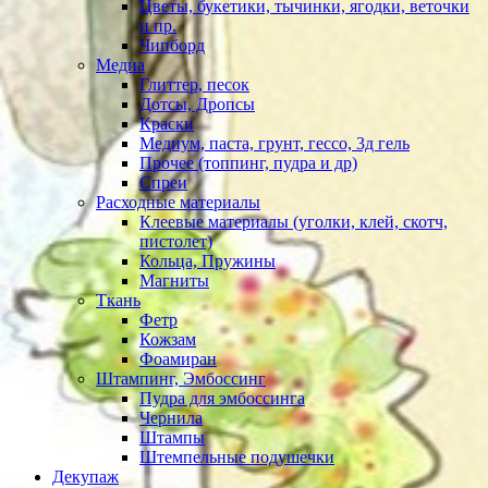
Цветы, букетики, тычинки, ягодки, веточки
и пр.
Чипборд
Медиа
Глиттер, песок
Дотсы, Дропсы
Краски
Медиум, паста, грунт, гессо, 3д гель
Прочее (топпинг, пудра и др)
Спреи
Расходные материалы
Клеевые материалы (уголки, клей, скотч,
пистолет)
Кольца, Пружины
Магниты
Ткань
Фетр
Кожзам
Фоамиран
Штампинг, Эмбоссинг
Пудра для эмбоссинга
Чернила
Штампы
Штемпельные подушечки
Декупаж