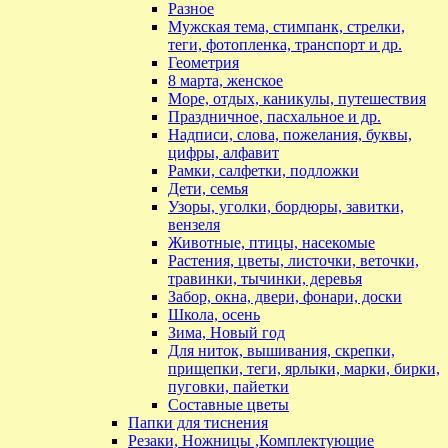
Разное
Мужская тема, стимпанк, стрелки,
теги, фотопленка, транспорт и др.
Геометрия
8 марта, женское
Море, отдых, каникулы, путешествия
Праздничное, пасхальное и др.
Надписи, слова, пожелания, буквы,
цифры, алфавит
Рамки, салфетки, подложки
Дети, семья
Узоры, уголки, бордюры, завитки,
вензеля
Животные, птицы, насекомые
Растения, цветы, листочки, веточки,
травинки, тычинки, деревья
Забор, окна, двери, фонари, доски
Школа, осень
Зима, Новый год
Для ниток, вышивания, скрепки,
прищепки, теги, ярлыки, марки, бирки,
пуговки, пайетки
Составные цветы
Папки для тиснения
Резаки, Ножницы ,Комплектующие