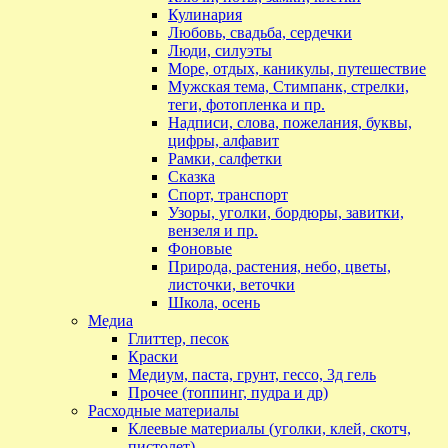
Кулинария
Любовь, свадьба, сердечки
Люди, силуэты
Море, отдых, каникулы, путешествие
Мужская тема, Стимпанк, стрелки,
теги, фотопленка и пр.
Надписи, слова, пожелания, буквы,
цифры, алфавит
Рамки, салфетки
Сказка
Спорт, транспорт
Узоры, уголки, бордюры, завитки,
вензеля и пр.
Фоновые
Природа, растения, небо, цветы,
листочки, веточки
Школа, осень
Медиа
Глиттер, песок
Краски
Медиум, паста, грунт, гессо, 3д гель
Прочее (топпинг, пудра и др)
Расходные материалы
Клеевые материалы (уголки, клей, скотч,
пистолет)