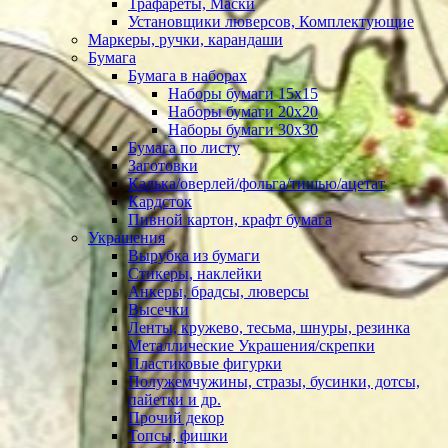
Трафареты, Маски
Установщики люверсов, Комплектующие
Маркеры, ручки, карандаши
Бумага
Бумага в наборах
Наборы бумаги 15х15
Наборы бумаги 20х20
Наборы бумаги 30х30
Бумага по листу
Заготовки
Калька/оверлей/фольга/тишью/ацетат
Кардсток
Пивной картон, крафт бумага
Украшения
Вырубка из бумаги
Стикеры, наклейки
Анкеры, брадсы, люверсы
Высечки
Ленты, кружево, тесьма, шнуры, резинка
Металлические Украшения/скрепки
Пластиковые фигурки
Полужемчужины, стразы, бусинки, дотсы,
пайетки и др.
Прочий декор
Топсы, фишки