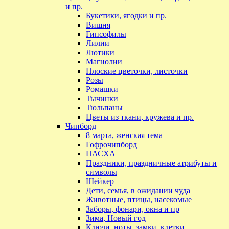
и пр.
Букетики, ягодки и пр.
Вишня
Гипсофилы
Лилии
Лютики
Магнолии
Плоские цветочки, листочки
Розы
Ромашки
Тычинки
Тюльпаны
Цветы из ткани, кружева и пр.
Чипборд
8 марта, женская тема
Гофрочипборд
ПАСХА
Праздники, праздничные атрибуты и
символы
Шейкер
Дети, семья, в ожидании чуда
Животные, птицы, насекомые
Заборы, фонари, окна и пр
Зима, Новый год
Ключи, ноты, замки, клетки